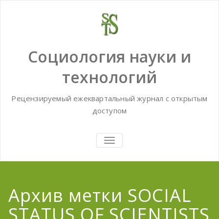
Skip
to
content
Социология науки и
технологий
Рецензируемый ежеквартальный журнал с открытым
доступом
TOGGLE
NAVIGATION
Архив метки SOCIAL
STATUS OF SCIENTISTS