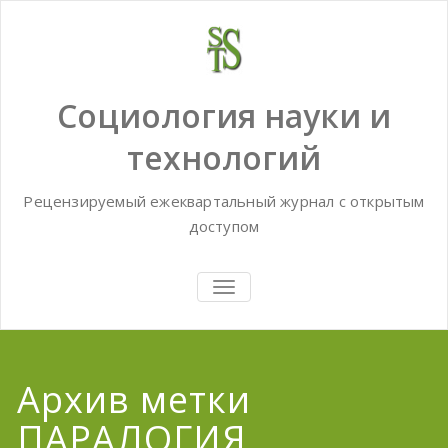
Skip
to
content
Социология науки и
технологий
Рецензируемый ежеквартальный журнал с открытым
доступом
TOGGLE
NAVIGATION
Архив метки
ПАРАЛОГИЯ