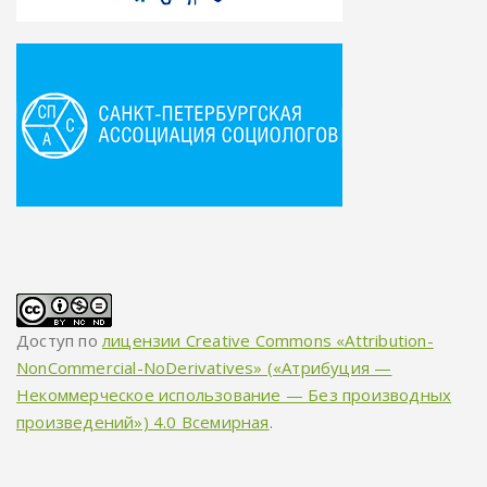
Доступ по
лицензии Creative Commons «Attribution-
NonCommercial-NoDerivatives» («Атрибуция —
Некоммерческое использование — Без производных
произведений») 4.0 Всемирная
.