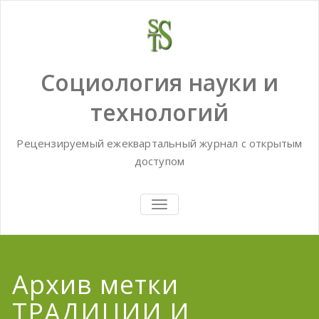
Skip
to
content
Социология науки и
технологий
Рецензируемый ежеквартальный журнал с открытым
доступом
TOGGLE
NAVIGATION
Архив метки
ТРАДИЦИИ И