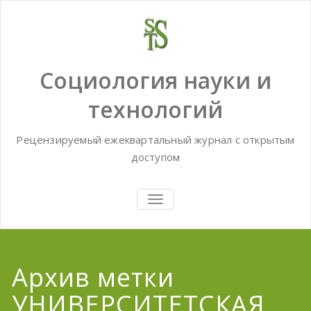
Skip
to
content
Социология науки и
технологий
Рецензируемый ежеквартальный журнал с открытым
доступом
TOGGLE
NAVIGATION
Архив метки
УНИВЕРСИТЕТСКАЯ