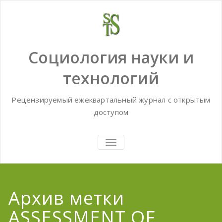
Skip
to
content
Социология науки и
технологий
Рецензируемый ежеквартальный журнал с открытым
доступом
TOGGLE
NAVIGATION
Архив метки
ASSESSMENT OF