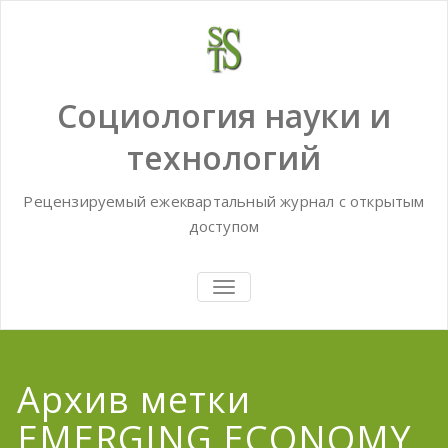
Skip
to
content
Социология науки и
технологий
Рецензируемый ежеквартальный журнал с открытым
доступом
TOGGLE
NAVIGATION
Архив метки
EMERGING ECONOMY