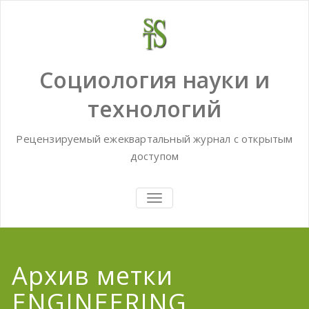
Skip
to
content
Социология науки и
технологий
Рецензируемый ежеквартальный журнал с открытым
доступом
TOGGLE
NAVIGATION
Архив метки
ENGINEERING