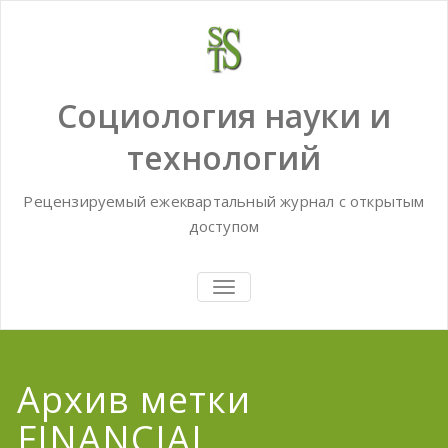
Skip
to
content
Социология науки и
технологий
Рецензируемый ежеквартальный журнал с открытым
доступом
TOGGLE
NAVIGATION
Архив метки
FINANCIAL