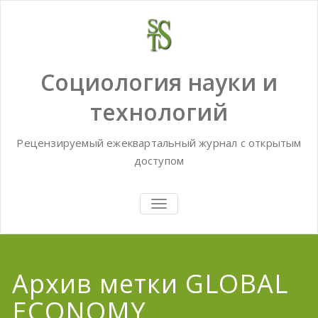
Skip
to
content
Социология науки и
технологий
Рецензируемый ежеквартальный журнал с открытым
доступом
TOGGLE
NAVIGATION
Архив метки GLOBAL
ECONOMY