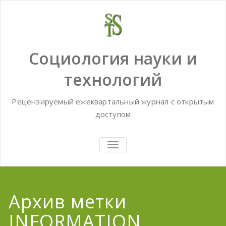
Skip
to
content
Социология науки и
технологий
Рецензируемый ежеквартальный журнал с открытым
доступом
TOGGLE
NAVIGATION
Архив метки
INFORMATION