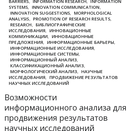
BARRIERS
,
INFORMATION RESEARCH
,
INFORMATION
SYSTEMS
,
INNOVATION COMMUNICATION
,
INNOVATION SUGGESTIONS
,
MORPHOLOGICAL
ANALYSIS
,
PROMOTION OF RESEARCH RESULTS
,
RESEARCH
,
БИБЛИОГРАФИЧЕСКИЕ
ИССЛЕДОВАНИЯ
,
ИННОВАЦИОННЫЕ
КОММУНИКАЦИИ
,
ИННОВАЦИОННЫЕ
ПРЕДЛОЖЕНИЯ
,
ИНФОРМАЦИОННЫЕ БАРЬЕРЫ
,
ИНФОРМАЦИОННЫЕ ИССЛЕДОВАНИЯ
,
ИНФОРМАЦИОННЫЕ СИСТЕМЫ
,
ИНФОРМАЦИОННЫЙ АНАЛИЗ
,
КЛАССИФИКАЦИОННЫЙ АНАЛИЗ
,
МОРФОЛОГИЧЕСКИЙ АНАЛИЗ
,
НАУЧНЫЕ
ИССЛЕДОВАНИЯ
,
ПРОДВИЖЕНИЕ РЕЗУЛЬТАТОВ
НАУЧНЫХ ИССЛЕДОВАНИЙ
Возможности
информационного анализа для
продвижения результатов
научных исследований