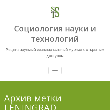
Skip
to
content
Социология науки и
технологий
Рецензируемый ежеквартальный журнал с открытым
доступом
TOGGLE
NAVIGATION
Архив метки
LENINGRAD