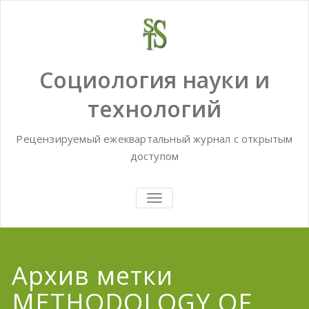
Skip
to
content
Социология науки и
технологий
Рецензируемый ежеквартальный журнал с открытым
доступом
TOGGLE
NAVIGATION
Архив метки
METHODOLOGY OF