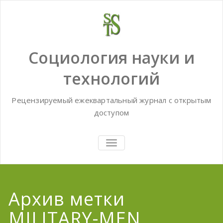
Skip
to
content
Социология науки и
технологий
Рецензируемый ежеквартальный журнал с открытым
доступом
TOGGLE
NAVIGATION
Архив метки
MILITARY-MEN