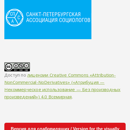
Доступ по
лицензии Creative Commons «Attribution-
NonCommercial-NoDerivatives» («Атрибуция —
Некоммерческое использование — Без производных
произведений») 4.0 Всемирная
.
Версия для слабовидящих / Version for the visually