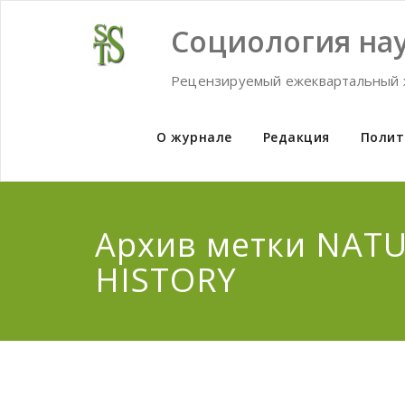
Skip
to
Социология нау
content
Рецензируемый ежеквартальный 
О журнале
Редакция
Полит
Архив метки NAT
HISTORY