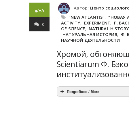
Автор:
Центр социолог
д/м/г
"NEW ATLANTIS"
,
"НОВАЯ 
ACTIVITY
,
EXPERIMENT
,
F. BA
0
OF SCIENCE
,
NATURAL HISTORY
НАТУРАЛЬНАЯ ИСТОРИЯ
,
Ф. 
НАУЧНОЙ ДЕЯТЕЛЬНОСТИ
Хромой, обгоняющи
Scientiarum Ф. Бэк
институализованн
Подробнее / More