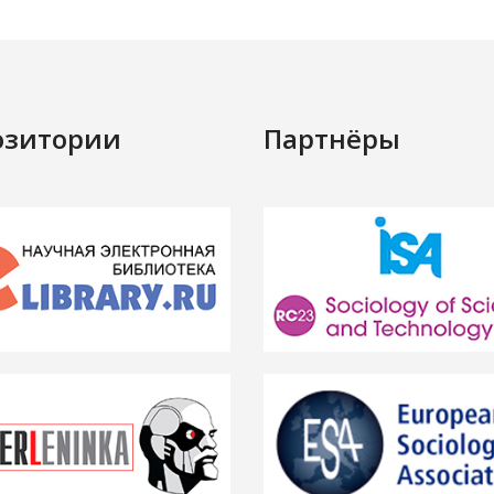
озитории
Партнёры