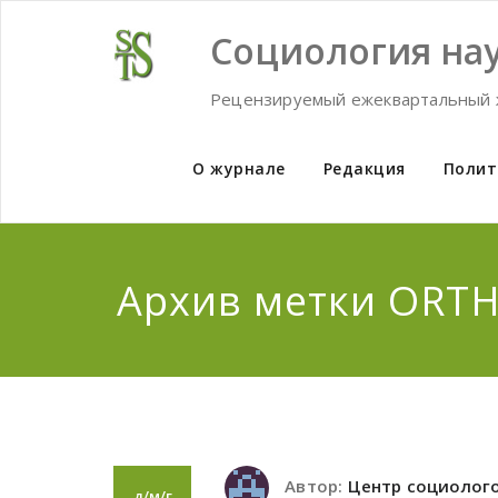
Skip
to
Социология нау
content
Рецензируемый ежеквартальный 
О журнале
Редакция
Полит
Архив метки ORT
Автор:
Центр социолог
д/м/г