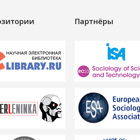
озитории
Партнёры