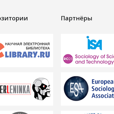
озитории
Партнёры