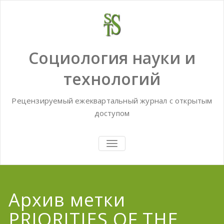
Skip
to
content
Социология науки и
технологий
Рецензируемый ежеквартальный журнал с открытым
доступом
TOGGLE
NAVIGATION
Архив метки
PRIORITIES OF THE