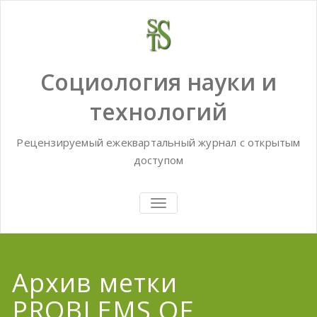
Skip
to
content
Социология науки и
технологий
Рецензируемый ежеквартальный журнал с открытым
доступом
TOGGLE
NAVIGATION
Архив метки
PROBLEMS OF