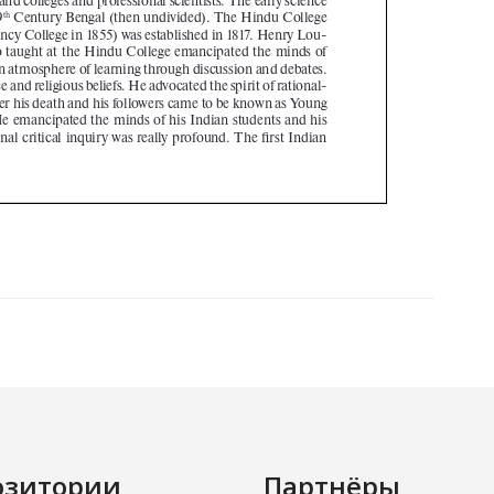
озитории
Партнёры