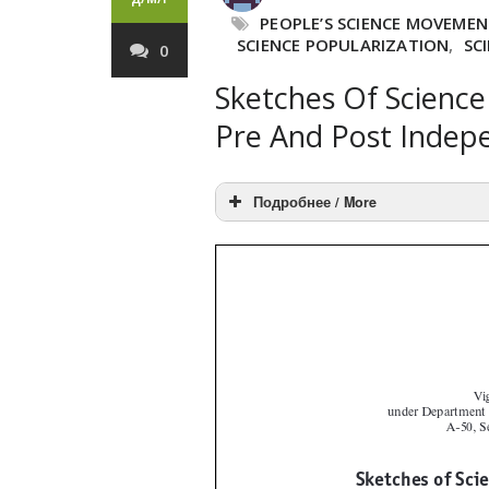
PEOPLE’S SCIENCE MOVEMEN
SCIENCE POPULARIZATION
,
SC
0
Sketches Of Scienc
Pre And Post Indep
Подробнее / More
An Autonomous organization unde
India