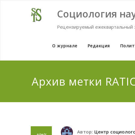
Skip
to
Социология нау
content
Рецензируемый ежеквартальный 
О журнале
Редакция
Полит
Архив метки RAT
Автор:
Центр социолог
д/м/г