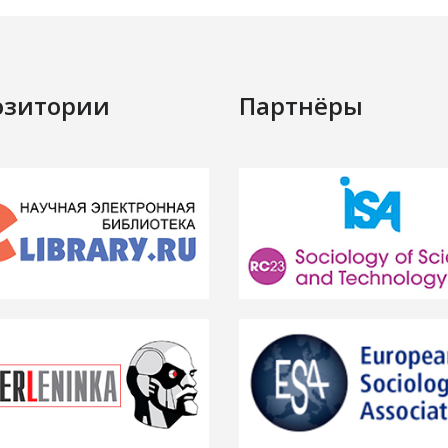
озитории
Партнёры