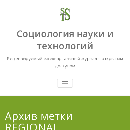
Skip
to
content
Социология науки и
технологий
Рецензируемый ежеквартальный журнал с открытым
доступом
TOGGLE
NAVIGATION
Архив метки
REGIONAL