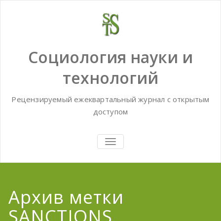
Skip
to
content
Социология науки и
технологий
Рецензируемый ежеквартальный журнал с открытым
доступом
TOGGLE
NAVIGATION
Архив метки
SANCTIONS