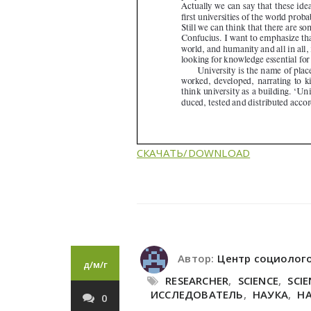
СКАЧАТЬ/DOWNLOAD
Автор:
Центр социолог
д/м/г
RESEARCHER
,
SCIENCE
,
SCIE
ИССЛЕДОВАТЕЛЬ
,
НАУКА
,
Н
0