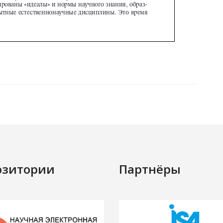
озитории
Партнёры