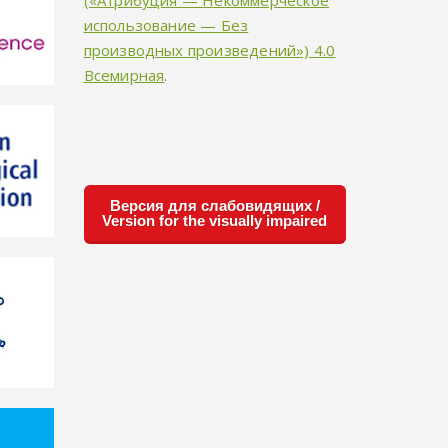
(«Атрибуция — Некоммерческое
использование — Без
производных произведений») 4.0
Всемирная
.
Версия для слабовидящих /
Version for the visually impaired