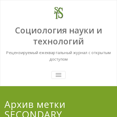
Skip
to
content
Социология науки и
технологий
Рецензируемый ежеквартальный журнал с открытым
доступом
TOGGLE
NAVIGATION
Архив метки
SECONDARY