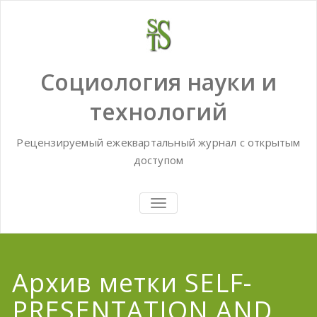
Skip
to
content
Социология науки и
технологий
Рецензируемый ежеквартальный журнал с открытым
доступом
TOGGLE
NAVIGATION
Архив метки SELF-
PRESENTATION AND