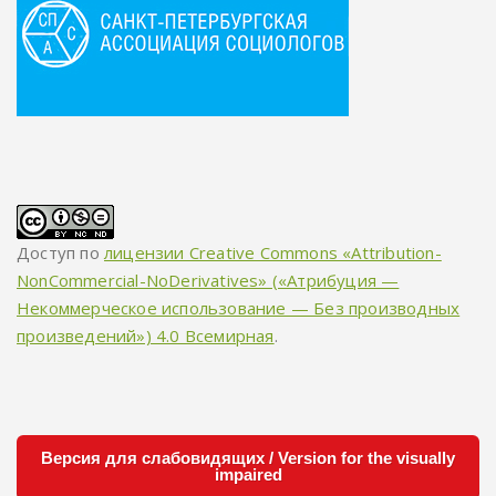
Доступ по
лицензии Creative Commons «Attribution-
NonCommercial-NoDerivatives» («Атрибуция —
Некоммерческое использование — Без производных
произведений») 4.0 Всемирная
.
Версия для слабовидящих / Version for the visually
impaired