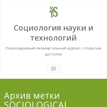
Skip
to
content
Социология науки и
технологий
Рецензируемый ежеквартальный журнал с открытым
доступом
TOGGLE
NAVIGATION
Архив метки
SOCIOLOGICAL