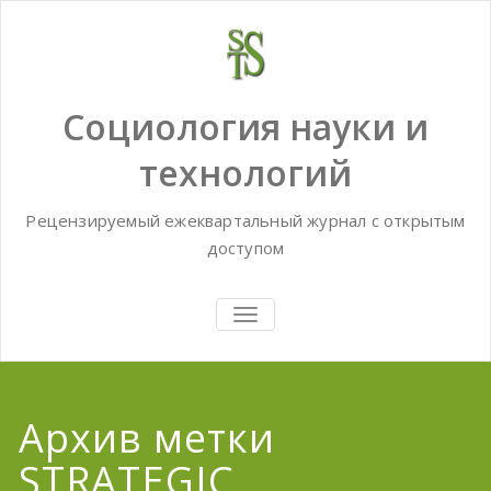
Skip
to
content
Социология науки и
технологий
Рецензируемый ежеквартальный журнал с открытым
доступом
TOGGLE
NAVIGATION
Архив метки
STRATEGIC