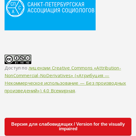
Доступ по
лицензии Creative Commons «Attribution-
NonCommercial-NoDerivatives» («Атрибуция —
Некоммерческое использование — Без производных
произведений») 4.0 Всемирная
.
Версия для слабовидящих / Version for the visually
impaired