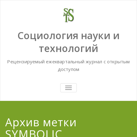
Skip
to
content
Социология науки и
технологий
Рецензируемый ежеквартальный журнал с открытым
доступом
TOGGLE
NAVIGATION
Архив метки
SYMBOLIC