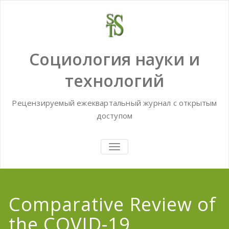
Skip
to
content
Социология науки и
технологий
Рецензируемый ежеквартальный журнал с открытым
доступом
TOGGLE
NAVIGATION
Comparative Review of
the COVID-19