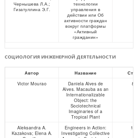
Чернышева Л.А.;
технологии
Гизатуллина Э.Г.
управления в
действии или Об
активности граждан
вокруг платформы
«Активный
гражданин»
СОЦИОЛОГИЯ ИНЖЕНЕРНОЙ ДЕЯТЕЛЬНОСТИ
Автор
Название
Стр
Victor Mourao
Daniela Alves de
88
Alves. Macauba as an
Internationalizable
Object: the
Sociotechnical
Imaginaries of a
Tropical Plant
Aleksandra A.
Engineers in Action:
101
Kazakova; Elena A.
Investigating Collective