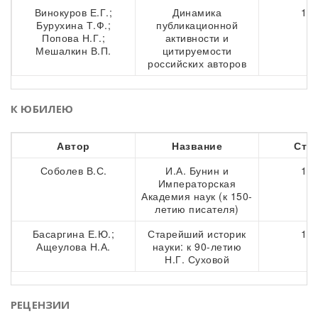
Винокуров Е.Г.;
Динамика
156
Бурухина Т.Ф.;
публикационной
Попова Н.Г.;
активности и
Мешалкин В.П.
цитируемости
российских авторов
К ЮБИЛЕЮ
Автор
Название
Стр
Соболев В.С.
И.А. Бунин и
173
Императорская
Академия наук (к 150-
летию писателя)
Басаргина Е.Ю.;
Старейший историк
182
Ащеулова Н.А.
науки: к 90-летию
Н.Г. Суховой
РЕЦЕНЗИИ