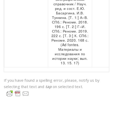
справочник / Науч.
ред. и сост. Е.Ю.
Басаргина. И.В.
Тункина. [Т. 1:] А–В.
СПб.: Реноме. 2018.
196 с. [Т. 2:] Г–И.
СПб.: Реноме. 2019.
222 с. [Т. 3:] К. СПб.:
Реноме. 2020. 168 с.
(Ad fontes.
Материалы и
исследования по
истории науки; вып.
13. 15. 17)
If you have found a spelling error, please, notify us by
selecting that text and
tap
on selected text.