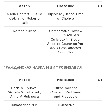
Автор
Название
Стр
Maria Rentetzi; Flavio
Diplomacy in the Time
3
d’Abramo; Roberto
of Cholera
Lalli
Naresh Kumar
Comparative Review
4
of the COVID-19
Outbreak in Bigger
Affected Countries Vis-
a-Vis Less Affected
Countries
ГРАЖДАНСКАЯ НАУКА И ЦИФРОВИЗАЦИЯ
Автор
Название
Стр
Daria S. Bylieva;
Сitizen Science:
4
Victoria V. Lobatyuk;
Concept. Problems
Anna V. Rubtsova
and Prospects
Шиповалова Л.В.;
Цифровые
7