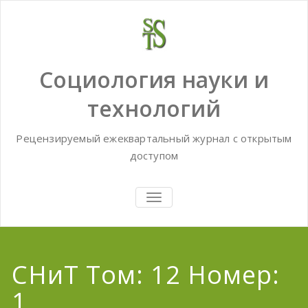
Skip
to
content
Социология науки и
технологий
Рецензируемый ежеквартальный журнал с открытым
доступом
TOGGLE
NAVIGATION
СНиТ Том: 12 Номер:
1