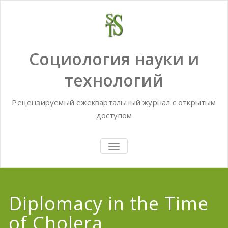
Skip
to
content
Социология науки и
технологий
Рецензируемый ежеквартальный журнал с открытым
доступом
TOGGLE
NAVIGATION
Diplomacy in the Time
of Cholera