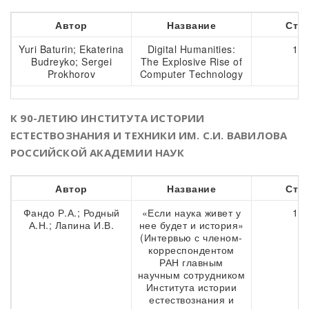
Автор
Название
Стр
Yuri Baturin; Ekaterina
Digital Humanities:
149
Budreyko; Sergei
The Explosive Rise of
Prokhorov
Computer Technology
К 90-ЛЕТИЮ ИНСТИТУТА ИСТОРИИ
ЕСТЕСТВОЗНАНИЯ И ТЕХНИКИ ИМ. С.И. ВАВИЛОВА
РОССИЙСКОЙ АКАДЕМИИ НАУК
Автор
Название
Стр
Фандо Р.А.; Родный
«Если наука живет у
156
А.Н.; Лапина И.В.
нее будет и история»
(Интервью с членом-
корреспондентом
РАН главным
научным сотрудником
Института истории
естествознания и