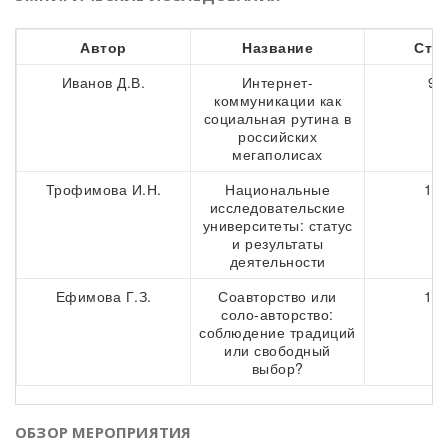
Автор
Название
Стр
Иванов Д.В.
Интернет-
97
коммуникации как
социальная рутина в
российских
мегаполисах
Трофимова И.Н.
Национальные
116
исследовательские
университеты: статус
и результаты
деятельности
Ефимова Г.З.
Соавторство или
130
соло-авторство:
соблюдение традиций
или свободный
выбор?
ОБЗОР МЕРОПРИЯТИЯ