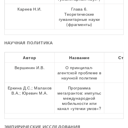
Кареев Н.И.
Глава 6.
5
Теоретические
гуманитарные науки
(фрагменты)
НАУЧНАЯ ПОЛИТИКА
Автор
Название
Стр
Вершинин И.В.
О принципал-
6
агентской проблеме в
научной политике
Еркина Д.С.; Малахов
Программа
8
В.А.; Юревич М.А.
мегагрантов: импульс
международной
мобильности или
канал «утечки умов»?
ЭМПИРИЧЕСКИЕ ИССЛЕДОВАНИЯ