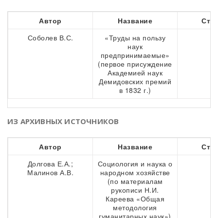
Автор
Название
Стр
Соболев В.С.
«Труды на пользу
3
наук
предпринимаемые»
(первое присуждение
Академией наук
Демидовских премий
в 1832 г.)
ИЗ АРХИВНЫХ ИСТОЧНИКОВ
Автор
Название
Стр
Долгова Е.А.;
Социология и наука о
4
Малинов А.В.
народном хозяйстве
(по материалам
рукописи Н.И.
Кареева «Общая
методология
гуманитарных наук»)