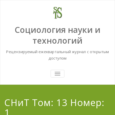
Skip
to
content
Социология науки и
технологий
Рецензируемый ежеквартальный журнал с открытым
доступом
TOGGLE
NAVIGATION
СНиТ Том: 13 Номер:
1