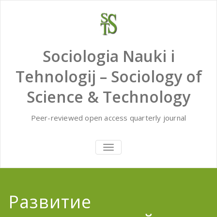
Skip
to
content
Sociologia Nauki i
Tehnologij – Sociology of
Science & Technology
Peer-reviewed open access quarterly journal
TOGGLE
NAVIGATION
Развитие