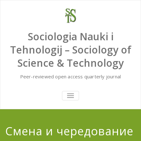
Skip
to
content
Sociologia Nauki i
Tehnologij – Sociology of
Science & Technology
Peer-reviewed open access quarterly journal
TOGGLE
NAVIGATION
Смена и чередование