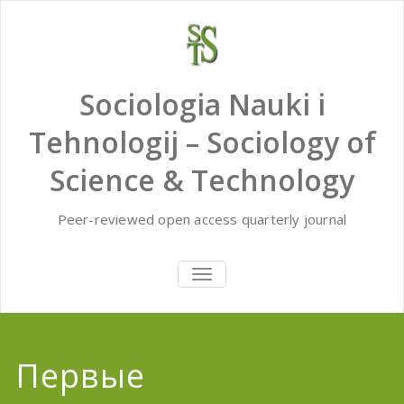
Skip
to
content
Sociologia Nauki i
Tehnologij – Sociology of
Science & Technology
Peer-reviewed open access quarterly journal
TOGGLE
NAVIGATION
Первые