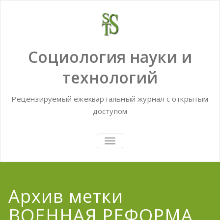
Skip
to
content
Социология науки и
технологий
Рецензируемый ежеквартальный журнал с открытым
доступом
TOGGLE
NAVIGATION
Архив метки
ВОЕННАЯ РЕФОРМА