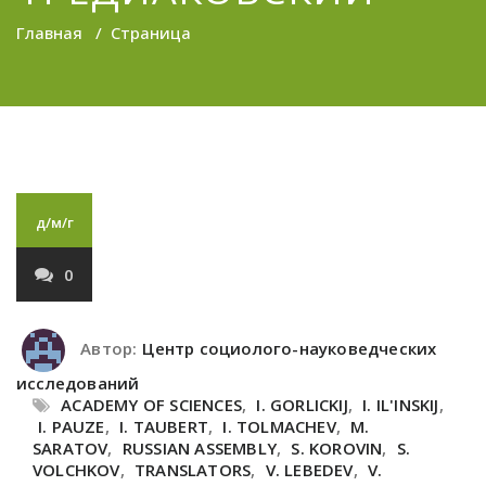
Главная
/
Страница
д/м/г
0
Автор:
Центр социолого-науковедческих
исследований
ACADEMY OF SCIENCES
,
I. GORLICKIJ
,
I. IL'INSKIJ
,
I. PAUZE
,
I. TAUBERT
,
I. TOLMACHEV
,
M.
SARATOV
,
RUSSIAN ASSEMBLY
,
S. KOROVIN
,
S.
VOLCHKOV
,
TRANSLATORS
,
V. LEBEDEV
,
V.