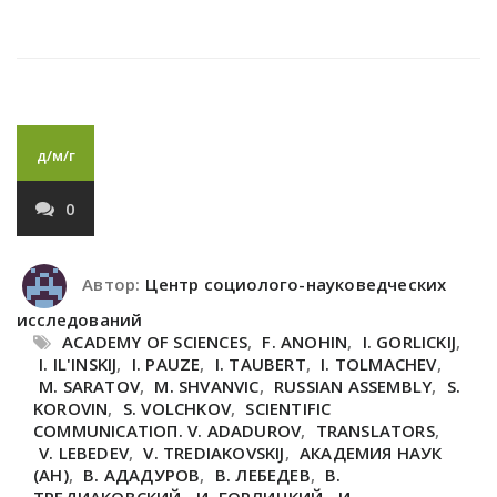
д/м/г
0
Автор:
Центр социолого-науковедческих
исследований
ACADEMY OF SCIENCES
,
F. ANOHIN
,
I. GORLICKIJ
,
I. IL'INSKIJ
,
I. PAUZE
,
I. TAUBERT
,
I. TOLMACHEV
,
M. SARATOV
,
M. SHVANVIC
,
RUSSIAN ASSEMBLY
,
S.
KOROVIN
,
S. VOLCHKOV
,
SCIENTIFIC
COMMUNICATIOП. V. ADADUROV
,
TRANSLATORS
,
V. LEBEDEV
,
V. TREDIAKOVSKIJ
,
АКАДЕМИЯ НАУК
(АН)
,
В. АДАДУРОВ
,
В. ЛЕБЕДЕВ
,
В.