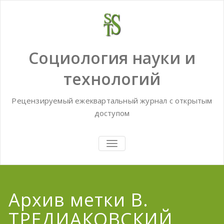
Skip
to
content
Социология науки и
технологий
Рецензируемый ежеквартальный журнал с открытым
доступом
TOGGLE
NAVIGATION
Архив метки В.
ТРЕДИАКОВСКИЙ