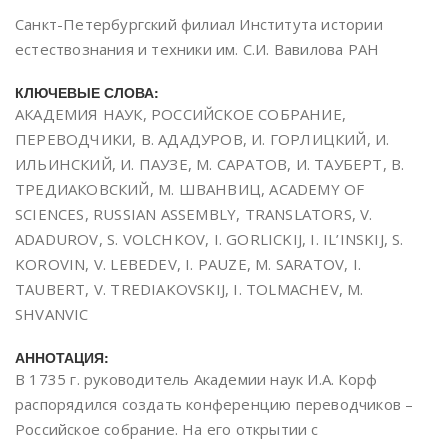
Санкт-Петербургский филиал Института истории
естествознания и техники им. С.И. Вавилова РАН
КЛЮЧЕВЫЕ СЛОВА:
АКАДЕМИЯ НАУК, РОССИЙСКОЕ СОБРАНИЕ,
ПЕРЕВОДЧИКИ, В. АДАДУРОВ, И. ГОРЛИЦКИЙ, И.
ИЛЬИНСКИЙ, И. ПАУЗЕ, М. САРАТОВ, И. ТАУБЕРТ, В.
ТРЕДИАКОВСКИЙ, М. ШВАНВИЦ, ACADEMY OF
SCIENCES, RUSSIAN ASSEMBLY, TRANSLATORS, V.
ADADUROV, S. VOLCHKOV, I. GORLICKIJ, I. IL’INSKIJ, S.
KOROVIN, V. LEBEDEV, I. PAUZE, M. SARATOV, I.
TAUBERT, V. TREDIAKOVSKIJ, I. TOLMACHEV, M.
SHVANVIC
АННОТАЦИЯ:
В 1735 г. руководитель Академии наук И.А. Корф
распорядился создать конференцию переводчиков –
Российское собрание. На его открытии с