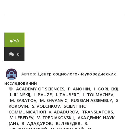
д/м/г
0
Автор:
Центр социолого-науковедческих
исследований
ACADEMY OF SCIENCES
,
F. ANOHIN
,
I. GORLICKIJ
,
I. IL'INSKIJ
,
I. PAUZE
,
I. TAUBERT
,
I. TOLMACHEV
,
M. SARATOV
,
M. SHVANVIC
,
RUSSIAN ASSEMBLY
,
S.
KOROVIN
,
S. VOLCHKOV
,
SCIENTIFIC
COMMUNICATIOП. V. ADADUROV
,
TRANSLATORS
,
V. LEBEDEV
,
V. TREDIAKOVSKIJ
,
АКАДЕМИЯ НАУК
(АН)
,
В. АДАДУРОВ
,
В. ЛЕБЕДЕВ
,
В.