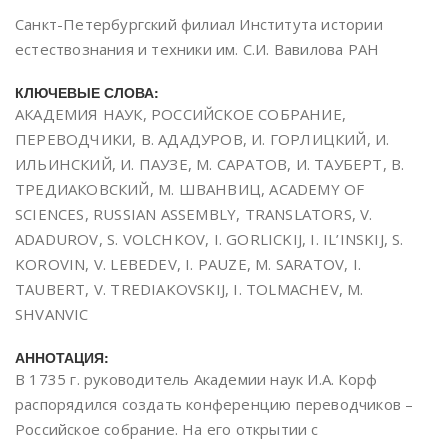
Санкт-Петербургский филиал Института истории
естествознания и техники им. С.И. Вавилова РАН
КЛЮЧЕВЫЕ СЛОВА:
АКАДЕМИЯ НАУК, РОССИЙСКОЕ СОБРАНИЕ,
ПЕРЕВОДЧИКИ, В. АДАДУРОВ, И. ГОРЛИЦКИЙ, И.
ИЛЬИНСКИЙ, И. ПАУЗЕ, М. САРАТОВ, И. ТАУБЕРТ, В.
ТРЕДИАКОВСКИЙ, М. ШВАНВИЦ, ACADEMY OF
SCIENCES, RUSSIAN ASSEMBLY, TRANSLATORS, V.
ADADUROV, S. VOLCHKOV, I. GORLICKIJ, I. IL’INSKIJ, S.
KOROVIN, V. LEBEDEV, I. PAUZE, M. SARATOV, I.
TAUBERT, V. TREDIAKOVSKIJ, I. TOLMACHEV, M.
SHVANVIC
АННОТАЦИЯ:
В 1735 г. руководитель Академии наук И.А. Корф
распорядился создать конференцию переводчиков –
Российское собрание. На его открытии с