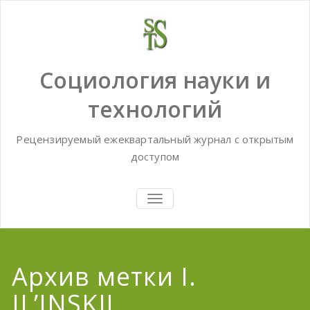
Skip
to
content
Социология науки и
технологий
Рецензируемый ежеквартальный журнал с открытым
доступом
TOGGLE
NAVIGATION
Архив метки I.
IL’INSKIJ