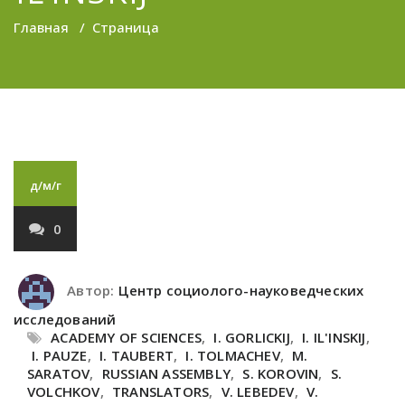
Главная
/
Страница
д/м/г
0
Автор:
Центр социолого-науковедческих
исследований
ACADEMY OF SCIENCES
,
I. GORLICKIJ
,
I. IL'INSKIJ
,
I. PAUZE
,
I. TAUBERT
,
I. TOLMACHEV
,
M.
SARATOV
,
RUSSIAN ASSEMBLY
,
S. KOROVIN
,
S.
VOLCHKOV
,
TRANSLATORS
,
V. LEBEDEV
,
V.