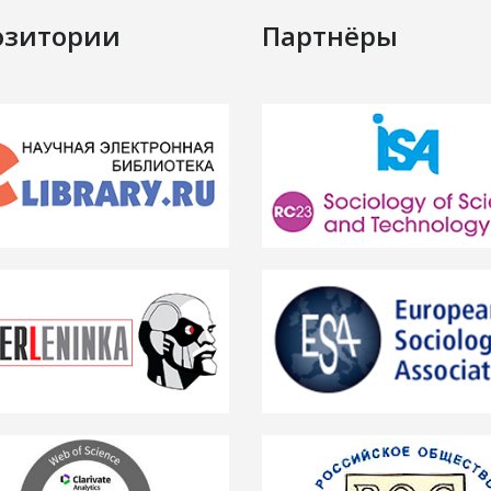
озитории
Партнёры