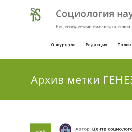
Skip
to
Социология нау
content
Рецензируемый ежеквартальный 
О журнале
Редакция
Полит
Архив метки ГЕН
Автор:
Центр социолог
д/м/г