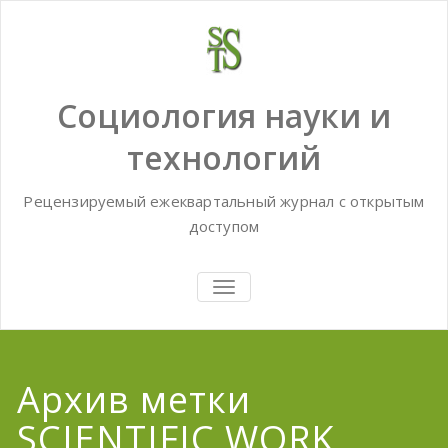
Skip
to
content
Социология науки и
технологий
Рецензируемый ежеквартальный журнал с открытым
доступом
TOGGLE
NAVIGATION
Архив метки
SCIENTIFIC WORK