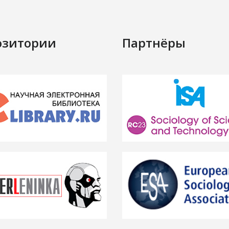
озитории
Партнёры