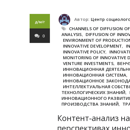
Автор:
Центр социолог
д/м/г
CHANNELS OF DIFFUSION O
ANALYSIS
,
DIFFUSION OF INNO
0
ENVIRONMENT OF PRODUCTIO
INNOVATIVE DEVELOPMENT
,
I
INNOVATIVE POLICY
,
INNOVAT
MONITORING OF INNOVATIVE 
VENTURE INVESTMENTS
,
ВЕНЧ
ИННОВАЦИОННАЯ ДЕЯТЕЛЬН
ИННОВАЦИОННАЯ СИСТЕМА
,
ИННОВАЦИОННОЕ ЗАКОНОД
ИНТЕЛЛЕКТУАЛЬНАЯ СОБСТВ
ТЕХНОЛОГИЧЕСКИХ ЗНАНИЙ
,
ИННОВАЦИОННОГО РАЗВИТИ
ПРОИЗВОДСТВА ЗНАНИЙ
,
ТР
Контент-анализ н
перспективах инн