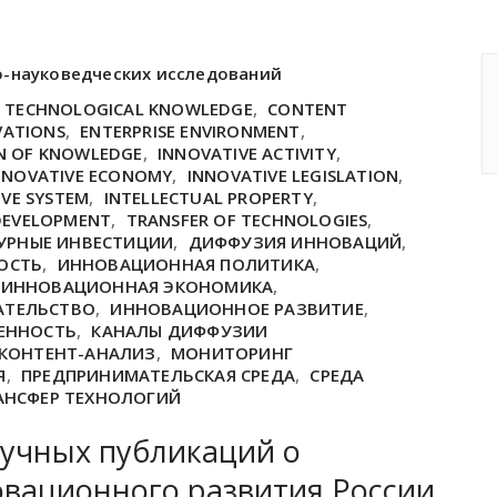
о-науковедческих исследований
F TECHNOLOGICAL KNOWLEDGE
,
CONTENT
VATIONS
,
ENTERPRISE ENVIRONMENT
,
N OF KNOWLEDGE
,
INNOVATIVE ACTIVITY
,
NNOVATIVE ECONOMY
,
INNOVATIVE LEGISLATION
,
IVE SYSTEM
,
INTELLECTUAL PROPERTY
,
DEVELOPMENT
,
TRANSFER OF TECHNOLOGIES
,
УРНЫЕ ИНВЕСТИЦИИ
,
ДИФФУЗИЯ ИННОВАЦИЙ
,
ОСТЬ
,
ИННОВАЦИОННАЯ ПОЛИТИКА
,
ИННОВАЦИОННАЯ ЭКОНОМИКА
,
АТЕЛЬСТВО
,
ИННОВАЦИОННОЕ РАЗВИТИЕ
,
ЕННОСТЬ
,
КАНАЛЫ ДИФФУЗИИ
КОНТЕНТ-АНАЛИЗ
,
МОНИТОРИНГ
Я
,
ПРЕДПРИНИМАТЕЛЬСКАЯ СРЕДА
,
СРЕДА
АНСФЕР ТЕХНОЛОГИЙ
аучных публикаций о
овационного развития России