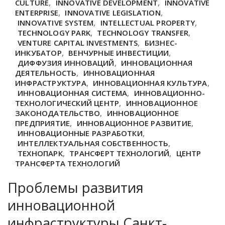
CULTURE
,
INNOVATIVE DEVELOPMENT
,
INNOVATIVE
ENTERPRISE
,
INNOVATIVE LEGISLATION
,
INNOVATIVE SYSTEM
,
INTELLECTUAL PROPERTY
,
TECHNOLOGY PARK
,
TECHNOLOGY TRANSFER
,
VENTURE CAPITAL INVESTMENTS
,
БИЗНЕС-
ИНКУБАТОР
,
ВЕНЧУРНЫЕ ИНВЕСТИЦИИ
,
ДИФФУЗИЯ ИННОВАЦИЙ
,
ИННОВАЦИОННАЯ
ДЕЯТЕЛЬНОСТЬ
,
ИННОВАЦИОННАЯ
ИНФРАСТРУКТУРА
,
ИННОВАЦИОННАЯ КУЛЬТУРА
,
ИННОВАЦИОННАЯ СИСТЕМА
,
ИННОВАЦИОННО-
ТЕХНОЛОГИЧЕСКИЙ ЦЕНТР
,
ИННОВАЦИОННОЕ
ЗАКОНОДАТЕЛЬСТВО
,
ИННОВАЦИОННОЕ
ПРЕДПРИЯТИЕ
,
ИННОВАЦИОННОЕ РАЗВИТИЕ
,
ИННОВАЦИОННЫЕ РАЗРАБОТКИ
,
ИНТЕЛЛЕКТУАЛЬНАЯ СОБСТВЕННОСТЬ
,
ТЕХНОПАРК
,
ТРАНСФЕРТ ТЕХНОЛОГИЙ
,
ЦЕНТР
ТРАНСФЕРТА ТЕХНОЛОГИЙ
Проблемы развития
инновационной
инфраструктуры Санкт-