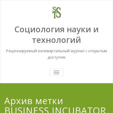
Skip
to
content
Социология науки и
технологий
Рецензируемый ежеквартальный журнал с открытым
доступом
TOGGLE
NAVIGATION
Архив метки
BUSINESS INCUBATOR