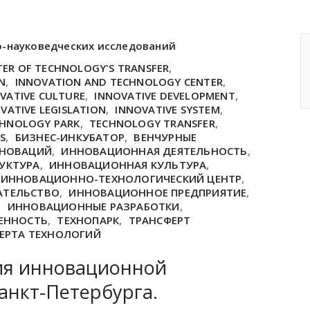
о-науковедческих исследований
TER OF TECHNOLOGY'S TRANSFER
,
N
,
INNOVATION AND TECHNOLOGY CENTER
,
VATIVE CULTURE
,
INNOVATIVE DEVELOPMENT
,
VATIVE LEGISLATION
,
INNOVATIVE SYSTEM
,
HNOLOGY PARK
,
TECHNOLOGY TRANSFER
,
S
,
БИЗНЕС-ИНКУБАТОР
,
ВЕНЧУРНЫЕ
ННОВАЦИЙ
,
ИННОВАЦИОННАЯ ДЕЯТЕЛЬНОСТЬ
,
УКТУРА
,
ИННОВАЦИОННАЯ КУЛЬТУРА
,
ИННОВАЦИОННО-ТЕХНОЛОГИЧЕСКИЙ ЦЕНТР
,
АТЕЛЬСТВО
,
ИННОВАЦИОННОЕ ПРЕДПРИЯТИЕ
,
,
ИННОВАЦИОННЫЕ РАЗРАБОТКИ
,
ЕННОСТЬ
,
ТЕХНОПАРК
,
ТРАНСФЕРТ
ЕРТА ТЕХНОЛОГИЙ
ия инновационной
анкт-Петербурга.