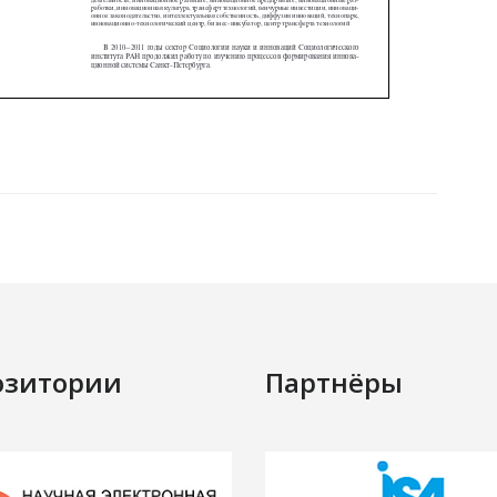
озитории
Партнёры