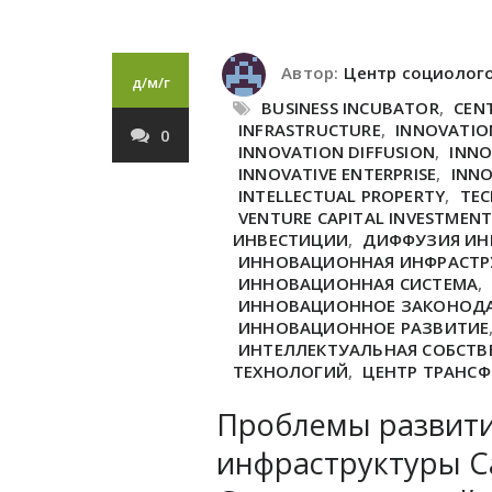
Автор:
Центр социолог
д/м/г
BUSINESS INCUBATOR
,
CEN
INFRASTRUCTURE
,
INNOVATIO
0
INNOVATION DIFFUSION
,
INNO
INNOVATIVE ENTERPRISE
,
INNO
INTELLECTUAL PROPERTY
,
TEC
VENTURE CAPITAL INVESTMENT
ИНВЕСТИЦИИ
,
ДИФФУЗИЯ И
ИННОВАЦИОННАЯ ИНФРАСТР
ИННОВАЦИОННАЯ СИСТЕМА
,
ИННОВАЦИОННОЕ ЗАКОНОД
ИННОВАЦИОННОЕ РАЗВИТИЕ
ИНТЕЛЛЕКТУАЛЬНАЯ СОБСТВ
ТЕХНОЛОГИЙ
,
ЦЕНТР ТРАНСФ
Проблемы развит
инфраструктуры С