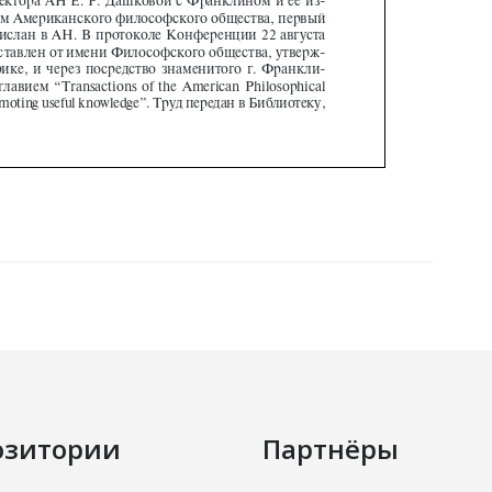
озитории
Партнёры