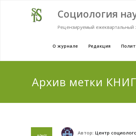
Skip
to
Социология нау
content
Рецензируемый ежеквартальный 
О журнале
Редакция
Полит
Архив метки КН
Автор:
Центр социолог
д/м/г