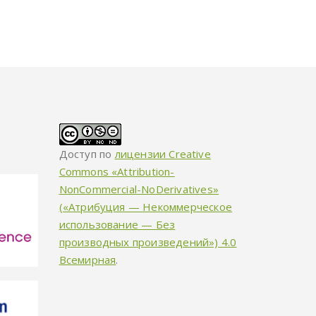
Доступ по
лицензии Creative
Commons «Attribution-
NonCommercial-NoDerivatives»
(«Атрибуция — Некоммерческое
использование — Без
производных произведений») 4.0
Всемирная
.