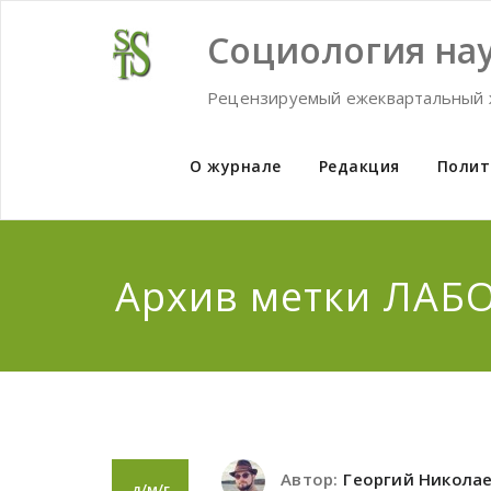
Skip
to
Социология нау
content
Рецензируемый ежеквартальный 
О журнале
Редакция
Полит
Архив метки ЛАБ
Автор:
Георгий Никола
д/м/г