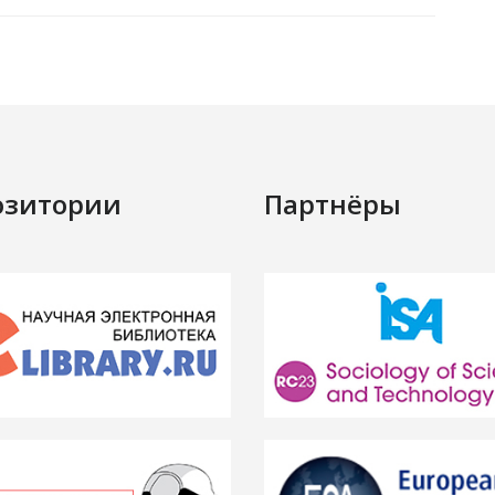
озитории
Партнёры