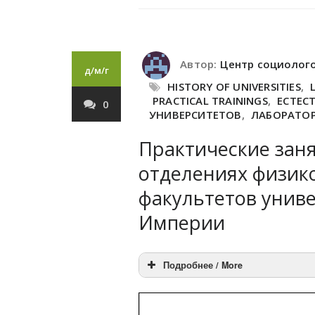
Автор:
Центр социолог
д/м/г
HISTORY OF UNIVERSITIES
,
PRACTICAL TRAININGS
,
ЕСТЕС
0
УНИВЕРСИТЕТОВ
,
ЛАБОРАТО
Практические заня
отделениях физик
факультетов унив
Империи
Подробнее / More