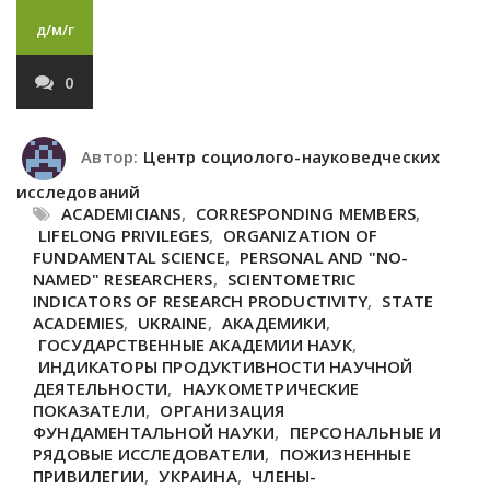
д/м/г
0
Автор:
Центр социолого-науковедческих
исследований
ACADEMICIANS
,
CORRESPONDING MEMBERS
,
LIFELONG PRIVILEGES
,
ORGANIZATION OF
FUNDAMENTAL SCIENCE
,
PERSONAL AND "NO-
NAMED" RESEARCHERS
,
SCIENTOMETRIC
INDICATORS OF RESEARCH PRODUCTIVITY
,
STATE
ACADEMIES
,
UKRAINE
,
АКАДЕМИКИ
,
ГОСУДАРСТВЕННЫЕ АКАДЕМИИ НАУК
,
ИНДИКАТОРЫ ПРОДУКТИВНОСТИ НАУЧНОЙ
ДЕЯТЕЛЬНОСТИ
,
НАУКОМЕТРИЧЕСКИЕ
ПОКАЗАТЕЛИ
,
ОРГАНИЗАЦИЯ
ФУНДАМЕНТАЛЬНОЙ НАУКИ
,
ПЕРСОНАЛЬНЫЕ И
РЯДОВЫЕ ИССЛЕДОВАТЕЛИ
,
ПОЖИЗНЕННЫЕ
ПРИВИЛЕГИИ
,
УКРАИНА
,
ЧЛЕНЫ-