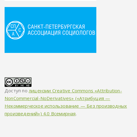
Доступ по
лицензии Creative Commons «Attribution-
NonCommercial-NoDerivatives» («Атрибуция —
Некоммерческое использование — Без производных
произведений») 4.0 Всемирная
.