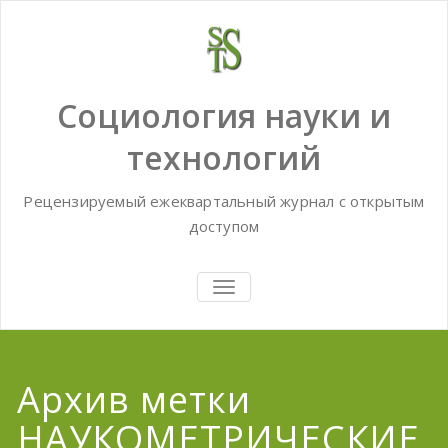
Skip
to
content
Социология науки и
технологий
Рецензируемый ежеквартальный журнал с открытым
доступом
TOGGLE
NAVIGATION
Архив метки
НАУКОМЕТРИЧЕСКИЕ