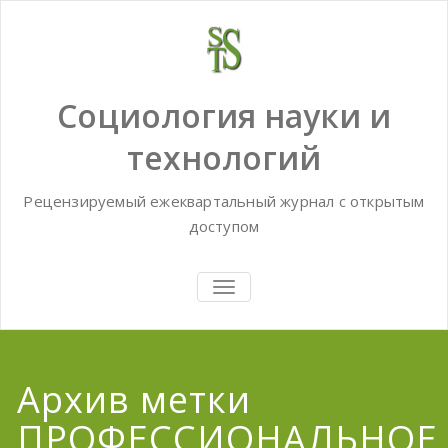
Skip
to
content
Социология науки и
технологий
Рецензируемый ежеквартальный журнал с открытым
доступом
TOGGLE
NAVIGATION
Архив метки
ПРОФЕССИОНАЛЬНОЕ