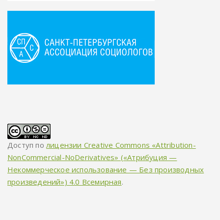
Доступ по
лицензии Creative Commons «Attribution-
NonCommercial-NoDerivatives» («Атрибуция —
Некоммерческое использование — Без производных
произведений») 4.0 Всемирная
.