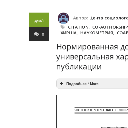
Автор:
Центр социолог
д/м/г
CITATION
,
CO-AUTHORSHIP
ХИРША
,
НАУКОМЕТРИЯ
,
СОА
0
Нормированная до
универсальная ха
публикации
Подробнее / More