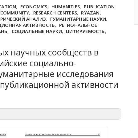
TATION
,
ECONOMICS
,
HUMANITIES
,
PUBLICATION
H COMMUNITY
,
RESEARCH CENTERS
,
RYAZAN
,
РИЧЕСКИЙ АНАЛИЗ
,
ГУМАНИТАРНЫЕ НАУКИ
,
ЦИОННАЯ АКТИВНОСТЬ
,
РЕГИОНАЛЬНОЕ
АНЬ
,
СОЦИАЛЬНЫЕ НАУКИ
,
ЦИТИРУЕМОСТЬ
,
ых научных сообществ в
ийские социально-
гуманитарные исследования
а публикационной активности