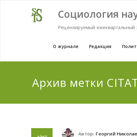
Skip
to
Социология нау
content
Рецензируемый ежеквартальный 
О журнале
Редакция
Полит
Архив метки CITA
Автор:
Георгий Никола
д/м/г